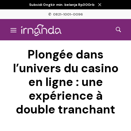
Subsidi Ongkir min. belanja Rp300rb
✆ 0821-1001-0096
Plongée dans
l’univers du casino
en ligne : une
expérience à
double tranchant