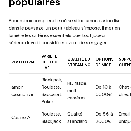
populaires
Pour mieux comprendre où se situe amon casino live
dans le paysage, un petit tableau s’impose. Il met en
lumière les critères essentiels que tout joueur
sérieux devrait considérer avant de s’engager.
VARIÉTÉ
QUALITÉ DU
OPTIONS
SUPP
PLATEFORME
DE JEUX
STREAMING
DE MISE
CLIEN
LIVE
Blackjack,
HD fluide,
amon
Roulette,
De 1€ à
Chat 
multi-
casino live
Baccarat,
5000€
direc
caméras
Poker
Roulette,
Qualité
De 5€ à
Email
Casino A
Blackjack
standard
2000€
uniq