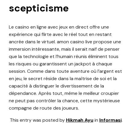
scepticisme
Le casino en ligne avec jeux en direct offre une
expérience qui flirte avec le réel tout en restant
ancrée dans le virtuel. amon casino live propose une
immersion intéressante, mais il serait naïf de penser
que la technologie et l’humain réunis éliminent tous
les risques ou garantissent un jackpot à chaque
session. Comme dans toute aventure où l’argent est
en jeu, le secret réside dans la maîtrise de soi et la
capacité à distinguer le divertissement de la
dépendance. Après tout, même le meilleur croupier
ne peut pas contrôler la chance, cette mystérieuse
compagne de route des joueurs.
This entry was posted by
Hikmah Ayu
in
Informasi
.