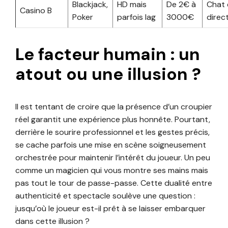
Blackjack,
HD mais
De 2€ à
Chat 
Casino B
Poker
parfois lag
3000€
direct
Le facteur humain : un
atout ou une illusion ?
Il est tentant de croire que la présence d’un croupier
réel garantit une expérience plus honnête. Pourtant,
derrière le sourire professionnel et les gestes précis,
se cache parfois une mise en scène soigneusement
orchestrée pour maintenir l’intérêt du joueur. Un peu
comme un magicien qui vous montre ses mains mais
pas tout le tour de passe-passe. Cette dualité entre
authenticité et spectacle soulève une question :
jusqu’où le joueur est-il prêt à se laisser embarquer
dans cette illusion ?