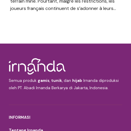
terrain miné. Pourtant, malgré les restrictions, les
joueurs français continuent de s’adonner à leurs...
Semua produk
gamis
,
tunik
, dan
hijab
Irnanda diproduksi
oleh PT. Abadi Irnanda Berkarya di Jakarta, Indonesia.
INFORMASI
Tentang Irnanda