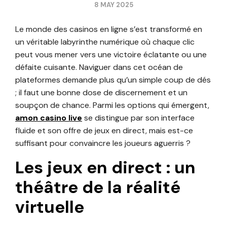
8 MAY 2025
Le monde des casinos en ligne s’est transformé en
un véritable labyrinthe numérique où chaque clic
peut vous mener vers une victoire éclatante ou une
défaite cuisante. Naviguer dans cet océan de
plateformes demande plus qu’un simple coup de dés
; il faut une bonne dose de discernement et un
soupçon de chance. Parmi les options qui émergent,
amon casino live
se distingue par son interface
fluide et son offre de jeux en direct, mais est-ce
suffisant pour convaincre les joueurs aguerris ?
Les jeux en direct : un
théâtre de la réalité
virtuelle