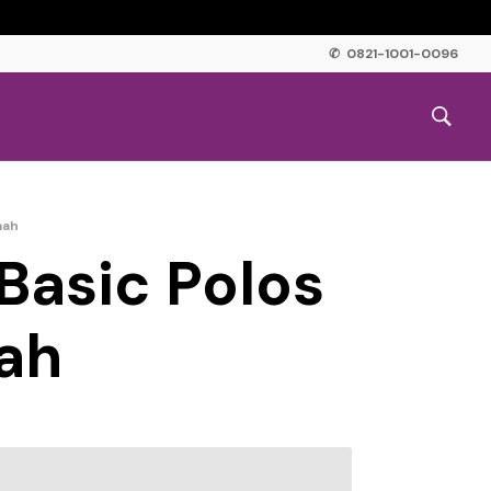
✆ 0821-1001-0096
mah
Basic Polos
ah