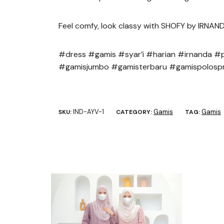
Feel comfy, look classy with SHOFY by IRNAN
#dress #gamis #syar’i #harian #irnanda #
#gamisjumbo #gamisterbaru #gamispolosp
IND-AYV-1
Gamis
Gamis
SKU:
CATEGORY:
TAG: