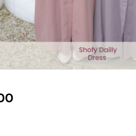
Current
00
price
is:
00.
Rp220.000.