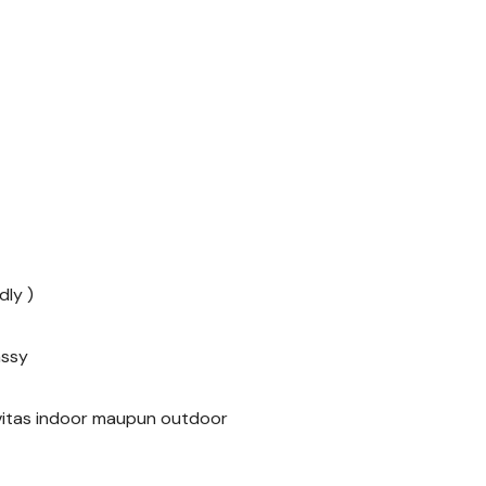
dly )
assy
ivitas indoor maupun outdoor