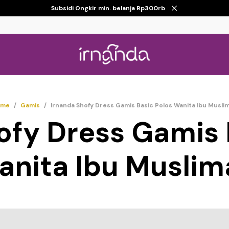
Subsidi Ongkir min. belanja Rp300rb
ome
/
Gamis
/
Irnanda Shofy Dress Gamis Basic Polos Wanita Ibu Musli
ofy Dress Gamis 
anita Ibu Muslim