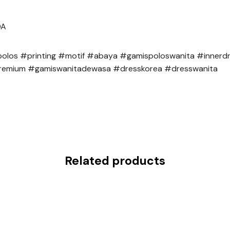
DA
polos #printing #motif #abaya #gamispoloswanita #innerd
remium #gamiswanitadewasa #dresskorea #dresswanita
Related products