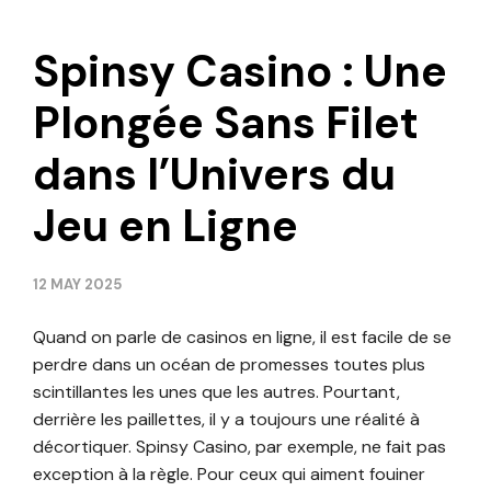
Spinsy Casino : Une
Plongée Sans Filet
dans l’Univers du
Jeu en Ligne
12 MAY 2025
Quand on parle de casinos en ligne, il est facile de se
perdre dans un océan de promesses toutes plus
scintillantes les unes que les autres. Pourtant,
derrière les paillettes, il y a toujours une réalité à
décortiquer. Spinsy Casino, par exemple, ne fait pas
exception à la règle. Pour ceux qui aiment fouiner