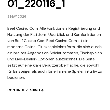
01_220116_1
2 MAY 2026
Beef Casino Com: Alle Funktionen, Registrierung und
Nutzung der Plattform Überblick und Kernfunktionen
von Beef Casino Com Beef Casino Com ist eine
moderne Online-Glücksspielplattform, die sich durch
ein breites Angebot an Spielautomaten, Tischspielen
und Live-Dealer-Optionen auszeichnet. Die Seite
setzt auf eine klare Benutzeroberfläche, die sowohl
für Einsteiger als auch für erfahrene Spieler intuitiv zu
bedienen…
CONTINUE READING →