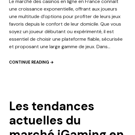
Le marché des casinos en ligne en France connaît
une croissance exponentielle, offrant aux joueurs
une multitude d’options pour profiter de leurs jeux
favoris depuis le confort de leur domicile. Que vous
soyez un joueur débutant ou expérimenté, il est
essentiel de choisir une plateforme fiable, sécurisée
et proposant une large gamme de jeux. Dans…
CONTINUE READING →
Les tendances
actuelles du
marché iGaming en