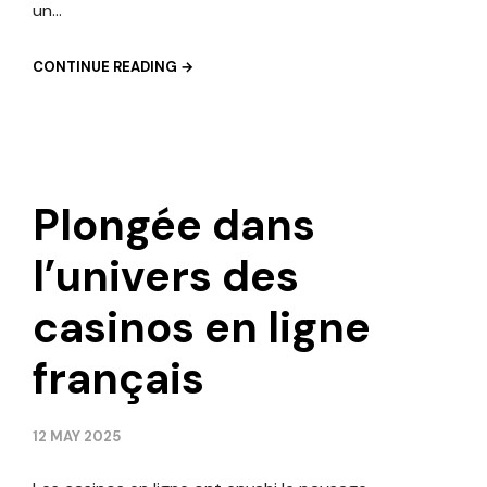
un…
CONTINUE READING →
Plongée dans
l’univers des
casinos en ligne
français
12 MAY 2025