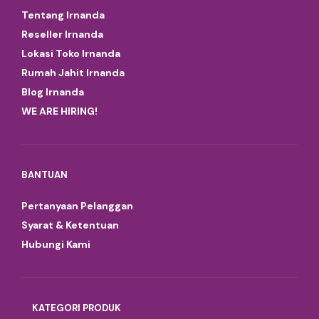
Tentang Irnanda
Reseller Irnanda
Lokasi Toko Irnanda
Rumah Jahit Irnanda
Blog Irnanda
WE ARE HIRING!
BANTUAN
Pertanyaan Pelanggan
Syarat & Ketentuan
Hubungi Kami
KATEGORI PRODUK