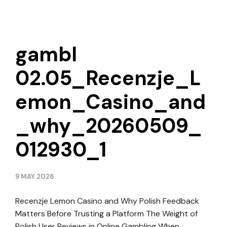
gambl
02.05_Recenzje_L
emon_Casino_and
_why_20260509_
012930_1
9 MAY 2026
Recenzje Lemon Casino and Why Polish Feedback
Matters Before Trusting a Platform The Weight of
Polish User Reviews in Online Gambling When