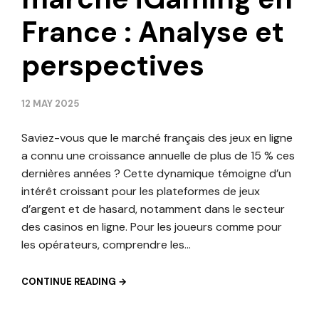
France : Analyse et
perspectives
12 MAY 2025
Saviez-vous que le marché français des jeux en ligne
a connu une croissance annuelle de plus de 15 % ces
dernières années ? Cette dynamique témoigne d’un
intérêt croissant pour les plateformes de jeux
d’argent et de hasard, notamment dans le secteur
des casinos en ligne. Pour les joueurs comme pour
les opérateurs, comprendre les…
CONTINUE READING →