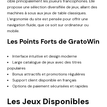
cible principalement les joueurs francophones. Elle
propose une sélection diversifiée de jeux, allant des
machines à sous aux jeux de table classiques.
L’ergonomie du site est pensée pour offrir une
navigation fluide, que ce soit sur ordinateur ou
mobile.
Les Points Forts de GratoWin
Interface intuitive et design moderne
Large catalogue de jeux avec des titres
populaires
Bonus attractifs et promotions régulières
Support client disponible en français
Options de paiement sécurisées et rapides
Les Jeux Disponibles