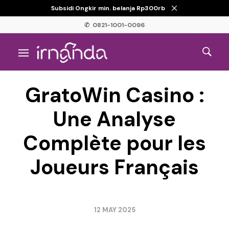
Subsidi Ongkir min. belanja Rp300rb
✆ 0821-1001-0096
GratoWin Casino :
Une Analyse
Complète pour les
Joueurs Français
12 MAY 2025