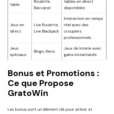
Roulette,
tables en direct
table
Baccarat
disponibles
Interaction en temps
Jeux en
Live Roulette,
réel avec des
direct
Live Blackjack
croupiers
professionnels
Jeux
Jeux de loterie avec
Bingo, Keno
spéciaux
gains instantanés
Bonus et Promotions :
Ce que Propose
GratoWin
Les bonus sont un élément clé pour attirer et