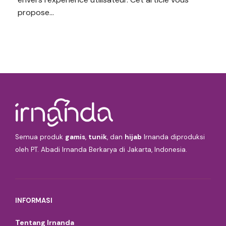
propose...
Semua produk
gamis
,
tunik
, dan
hijab
Irnanda diproduksi
oleh PT. Abadi Irnanda Berkarya di Jakarta, Indonesia.
INFORMASI
Tentang Irnanda