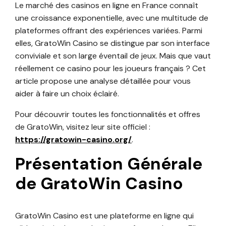
Le marché des casinos en ligne en France connaît
une croissance exponentielle, avec une multitude de
plateformes offrant des expériences variées. Parmi
elles, GratoWin Casino se distingue par son interface
conviviale et son large éventail de jeux. Mais que vaut
réellement ce casino pour les joueurs français ? Cet
article propose une analyse détaillée pour vous
aider à faire un choix éclairé.
Pour découvrir toutes les fonctionnalités et offres
de GratoWin, visitez leur site officiel :
https://gratowin-casino.org/
.
Présentation Générale
de GratoWin Casino
GratoWin Casino est une plateforme en ligne qui