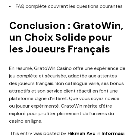
FAQ complète couvrant les questions courantes
Conclusion : GratoWin,
un Choix Solide pour
les Joueurs Français
En résumé, GratoWin Casino offre une expérience de
jeu complète et sécurisée, adaptée aux attentes
des joueurs français. Son catalogue varié, ses bonus
attractifs et son service client réactif en font une
plateforme digne d’intérêt. Que vous soyez novice
ou joueur expérimenté, GratoWin mérite d’être
exploré pour profiter pleinement de l’univers du
casino en ligne.
This entry was posted by
Hikmah Ayu
in
Informasi
.