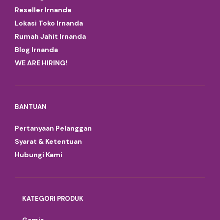
Reseller Irnanda
Lokasi Toko Irnanda
Rumah Jahit Irnanda
Blog Irnanda
WE ARE HIRING!
BANTUAN
Pertanyaan Pelanggan
Syarat & Ketentuan
Hubungi Kami
KATEGORI PRODUK