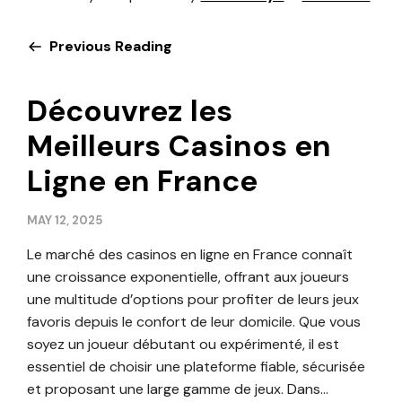
Previous Reading
Découvrez les
Meilleurs Casinos en
Ligne en France
MAY 12, 2025
Le marché des casinos en ligne en France connaît
une croissance exponentielle, offrant aux joueurs
une multitude d’options pour profiter de leurs jeux
favoris depuis le confort de leur domicile. Que vous
soyez un joueur débutant ou expérimenté, il est
essentiel de choisir une plateforme fiable, sécurisée
et proposant une large gamme de jeux. Dans...