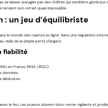
ne pas se laisser aveugler par des chiffres qui semblent génére
 rendent son retrait quasi impossible.
 : un jeu d’équilibriste
ans le monde des casinos en ligne. Sans une régulation strict
au-delà de la simple perte d’argent.
 fiabilité
 (ANJ en France, MGA, UKGC)
es données
s aléatoires
vec le feu. Les joueurs doivent donc rester vigilants et privil