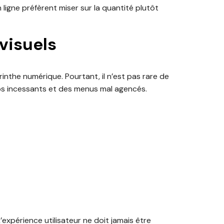
en ligne préfèrent miser sur la quantité plutôt
 visuels
yrinthe numérique. Pourtant, il n’est pas rare de
ps incessants et des menus mal agencés.
xpérience utilisateur ne doit jamais être