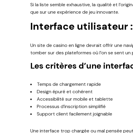
Si la liste semble exhaustive, la qualité et l’ori
que sur une expérience de jeu innovante.
Interface utilisateur
Un site de casino en ligne devrait offrir une nav
tomber sur des plateformes où l’on se sent un
Les critères d’une interfa
Temps de chargement rapide
Design épuré et cohérent
Accessibilité sur mobile et tablette
Processus d’inscription simplifié
Support client facilement joignable
Une interface trop chargée ou mal pensée peut 