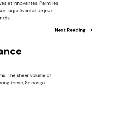
es et innovantes. Parmi les
on large éventail de jeux.
és,...
Next Reading
rance
rms. The sheer volume of
Among these, Spinanga