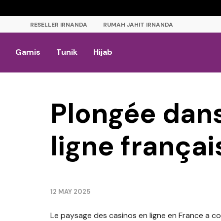
RESELLER IRNANDA
RUMAH JAHIT IRNANDA
Gamis
Tunik
Hijab
Plongée dans
ligne françai
12 MAY 2025
Le paysage des casinos en ligne en France a co