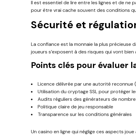
Il est essentiel de lire entre les lignes et de 
pour être vrai cache souvent des conditions qui
Sécurité et régulation
La confiance est la monnaie la plus précieuse d
joueurs s’exposent à des risques qui vont bien 
Points clés pour évaluer la
Licence délivrée par une autorité reconnue
Utilisation du cryptage SSL pour protéger l
Audits réguliers des générateurs de nombre
Politique claire de jeu responsable
Transparence sur les conditions générales
Un casino en ligne qui néglige ces aspects joue a