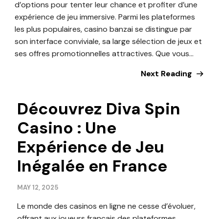
d’options pour tenter leur chance et profiter d’une
expérience de jeu immersive. Parmi les plateformes
les plus populaires, casino banzai se distingue par
son interface conviviale, sa large sélection de jeux et
ses offres promotionnelles attractives. Que vous...
Next Reading
Découvrez Diva Spin
Casino : Une
Expérience de Jeu
Inégalée en France
MAY 12, 2025
Le monde des casinos en ligne ne cesse d’évoluer,
offrant aux joueurs français des plateformes