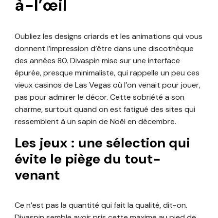
à-l’œil
Oubliez les designs criards et les animations qui vous
donnent l’impression d’être dans une discothèque
des années 80. Divaspin mise sur une interface
épurée, presque minimaliste, qui rappelle un peu ces
vieux casinos de Las Vegas où l’on venait pour jouer,
pas pour admirer le décor. Cette sobriété a son
charme, surtout quand on est fatigué des sites qui
ressemblent à un sapin de Noël en décembre.
Les jeux : une sélection qui
évite le piège du tout-
venant
Ce n’est pas la quantité qui fait la qualité, dit-on.
Divaspin semble avoir pris cette maxime au pied de