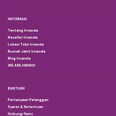
INFORMASI
Tentang Irnanda
Reseller Irnanda
Lokasi Toko Irnanda
Rumah Jahit Irnanda
Blog Irnanda
WE ARE HIRING!
BANTUAN
Pertanyaan Pelanggan
Syarat & Ketentuan
Hubungi Kami