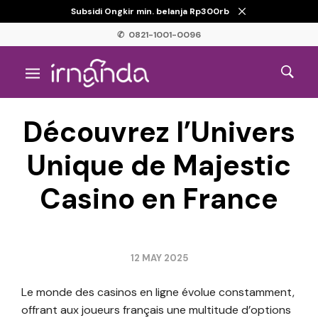
Subsidi Ongkir min. belanja Rp300rb
✆ 0821-1001-0096
Découvrez l’Univers
Unique de Majestic
Casino en France
12 MAY 2025
Le monde des casinos en ligne évolue constamment,
offrant aux joueurs français une multitude d’options