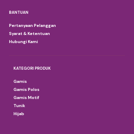
BANTUAN
Pertanyaan Pelanggan
Syarat & Ketentuan
Hubungi Kami
KATEGORI PRODUK
Gamis
Gamis Polos
Gamis Motif
Tunik
Hijab