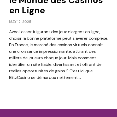
le Monde des Casinos
en Ligne
MAY 12, 2025
Avec l’essor fulgurant des jeux d’argent en ligne,
choisir la bonne plateforme peut s’avérer complexe.
En France, le marché des casinos virtuels connaît
une croissance impressionnante, attirant des
milliers de joueurs chaque jour. Mais comment
identifier un site fiable, divertissant et offrant de
réelles opportunités de gains ? C’est ici que
BlitzCasino se démarque nettement....