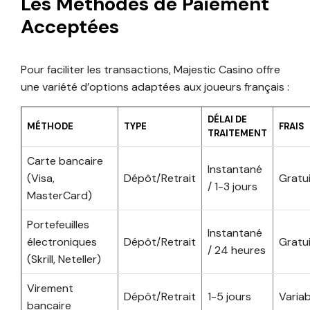
Les Méthodes de Paiement
Acceptées
Pour faciliter les transactions, Majestic Casino offre
une variété d’options adaptées aux joueurs français :
DÉLAI DE
MÉTHODE
TYPE
FRAIS
TRAITEMENT
Carte bancaire
Instantané
(Visa,
Dépôt/Retrait
Gratu
/ 1-3 jours
MasterCard)
Portefeuilles
Instantané
électroniques
Dépôt/Retrait
Gratu
/ 24 heures
(Skrill, Neteller)
Virement
Dépôt/Retrait
1-5 jours
Variab
bancaire