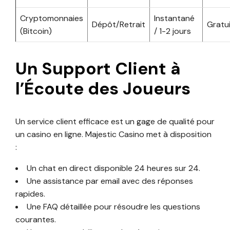
Cryptomonnaies
Instantané
Dépôt/Retrait
Gratu
(Bitcoin)
/ 1-2 jours
Un Support Client à
l’Écoute des Joueurs
Un service client efficace est un gage de qualité pour
un casino en ligne. Majestic Casino met à disposition
:
Un chat en direct disponible 24 heures sur 24.
Une assistance par email avec des réponses
rapides.
Une FAQ détaillée pour résoudre les questions
courantes.