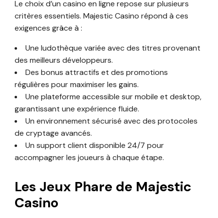
Le choix d’un casino en ligne repose sur plusieurs
critères essentiels. Majestic Casino répond à ces
exigences grâce à :
Une ludothèque variée avec des titres provenant
des meilleurs développeurs.
Des bonus attractifs et des promotions
régulières pour maximiser les gains.
Une plateforme accessible sur mobile et desktop,
garantissant une expérience fluide.
Un environnement sécurisé avec des protocoles
de cryptage avancés.
Un support client disponible 24/7 pour
accompagner les joueurs à chaque étape.
Les Jeux Phare de Majestic
Casino