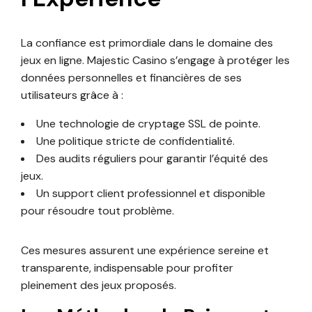
La confiance est primordiale dans le domaine des
jeux en ligne. Majestic Casino s’engage à protéger les
données personnelles et financières de ses
utilisateurs grâce à :
Une technologie de cryptage SSL de pointe.
Une politique stricte de confidentialité.
Des audits réguliers pour garantir l’équité des
jeux.
Un support client professionnel et disponible
pour résoudre tout problème.
Ces mesures assurent une expérience sereine et
transparente, indispensable pour profiter
pleinement des jeux proposés.