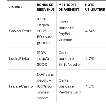
BONUS DE
MÉTHODES
NOTE
CASINO
BIENVENUE
DE PAIEMENT
UTILISATEUR
100%
Carte
jusqu’à
bancaire,
Casino Étoile
200€ +
4.5/5
PayPal,
50 tours
virement
gratuits
150%
Carte
LuckyPlinko
jusqu’à
bancaire,
4.7/5
300€
Skrill, Neteller
50€ sans
dépôt +
Carte
FranceCasino
100% sur
bancaire,
4.3/5
premier
PaySafeCard
dépôt