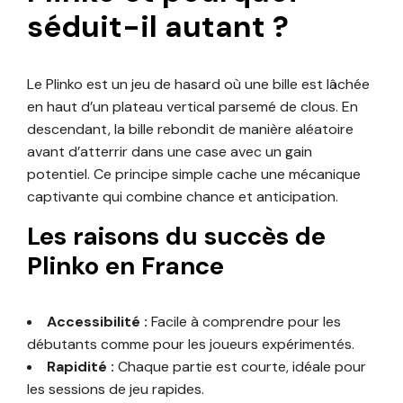
séduit-il autant ?
Le Plinko est un jeu de hasard où une bille est lâchée
en haut d’un plateau vertical parsemé de clous. En
descendant, la bille rebondit de manière aléatoire
avant d’atterrir dans une case avec un gain
potentiel. Ce principe simple cache une mécanique
captivante qui combine chance et anticipation.
Les raisons du succès de
Plinko en France
Accessibilité :
Facile à comprendre pour les
débutants comme pour les joueurs expérimentés.
Rapidité :
Chaque partie est courte, idéale pour
les sessions de jeu rapides.