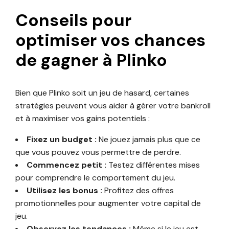
Conseils pour
optimiser vos chances
de gagner à Plinko
Bien que Plinko soit un jeu de hasard, certaines
stratégies peuvent vous aider à gérer votre bankroll
et à maximiser vos gains potentiels :
Fixez un budget :
Ne jouez jamais plus que ce
que vous pouvez vous permettre de perdre.
Commencez petit :
Testez différentes mises
pour comprendre le comportement du jeu.
Utilisez les bonus :
Profitez des offres
promotionnelles pour augmenter votre capital de
jeu.
Observez les tendances :
Même si le jeu est