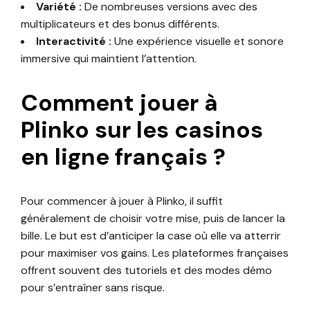
Variété :
De nombreuses versions avec des
multiplicateurs et des bonus différents.
Interactivité :
Une expérience visuelle et sonore
immersive qui maintient l’attention.
Comment jouer à
Plinko sur les casinos
en ligne français ?
Pour commencer à jouer à Plinko, il suffit
généralement de choisir votre mise, puis de lancer la
bille. Le but est d’anticiper la case où elle va atterrir
pour maximiser vos gains. Les plateformes françaises
offrent souvent des tutoriels et des modes démo
pour s’entraîner sans risque.