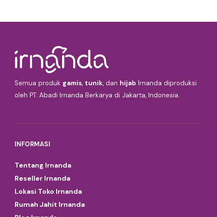
Semua produk
gamis
,
tunik
, dan
hijab
Irnanda diproduksi
oleh PT. Abadi Irnanda Berkarya di Jakarta, Indonesia.
INFORMASI
Tentang Irnanda
Reseller Irnanda
Lokasi Toko Irnanda
Rumah Jahit Irnanda