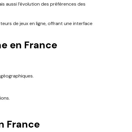
is aussi l’évolution des préférences des
rs de jeux en ligne, offrant une interface
ne en France
 géographiques.
ions.
n France