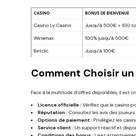
CASINO
BONUS DE BIENVENUE
Casino Ly Casino
Jusqu’à 500€ + 100 to
Winamax
100% jusqu’à 500€
Betclic
Jusqu’à 100€
Comment Choisir un C
Face à la multitude d’offres disponibles, il est 
Licence officielle :
Vérifiez que le casino p
Réputation :
Consultez les avis des joueurs 
Options de paiement :
Privilégiez les cas
Service client :
Un support réactif et dispon
Conditions des bonus :
Lisez attentivement