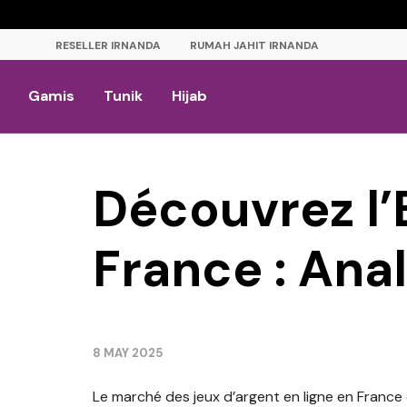
RESELLER IRNANDA
RUMAH JAHIT IRNANDA
Gamis
Tunik
Hijab
Découvrez l’
France : Ana
8 MAY 2025
Le marché des jeux d’argent en ligne en Franc