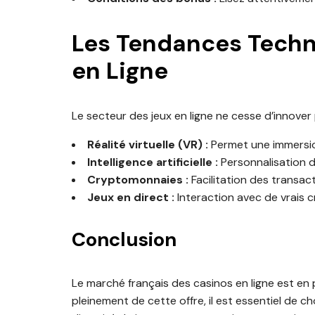
Les Tendances Techn
en Ligne
Le secteur des jeux en ligne ne cesse d’innover 
Réalité virtuelle (VR) :
Permet une immersio
Intelligence artificielle :
Personnalisation de
Cryptomonnaies :
Facilitation des transac
Jeux en direct :
Interaction avec de vrais c
Conclusion
Le marché français des casinos en ligne est en
pleinement de cette offre, il est essentiel de c