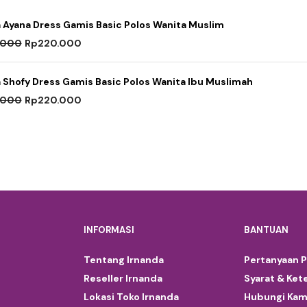
 Ayana Dress Gamis Basic Polos Wanita Muslim
Original
Current
.000
Rp
220.000
price
price
was:
is:
 Shofy Dress Gamis Basic Polos Wanita Ibu Muslimah
Rp500.000.
Rp220.000.
Original
Current
.000
Rp
220.000
price
price
was:
is:
Rp500.000.
Rp220.000.
INFORMASI
BANTUAN
Tentang Irnanda
Pertanyaan 
Reseller Irnanda
Syarat & Ket
Lokasi Toko Irnanda
Hubungi Kam