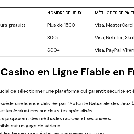
NOMBRE DE JEUX
MÉTHODES DE PAI
urs gratuits
Plus de 1500
Visa, MasterCard
800+
Visa, Neteller, Skril
600+
Visa, PayPal, Vir
asino en Ligne Fiable en F
crucial de sélectionner une plateforme qui garantit sécurité et é
ossède une licence délivrée par l’Autorité Nationale des Jeux (
et les évaluations sur des sites spécialisés.
inos proposant des méthodes rapides et sécurisées.
ible est un gage de sérieux.
 les termes pour éviter les mauvaises surprises.