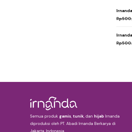
Irnanda
Rp
500
Irnanda
Rp
500
Semua produk
gamis
,
tunik
, dan
hijab
Irnanda
diproduksi oleh PT. Abadi Irnanda Berkarya di
Jakarta, Indonesia.