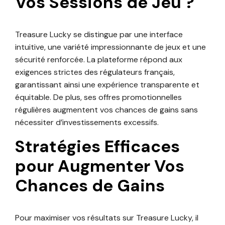
Vos Sessions de Jeu ?
Treasure Lucky se distingue par une interface
intuitive, une variété impressionnante de jeux et une
sécurité renforcée. La plateforme répond aux
exigences strictes des régulateurs français,
garantissant ainsi une expérience transparente et
équitable. De plus, ses offres promotionnelles
régulières augmentent vos chances de gains sans
nécessiter d’investissements excessifs.
Stratégies Efficaces
pour Augmenter Vos
Chances de Gains
Pour maximiser vos résultats sur Treasure Lucky, il