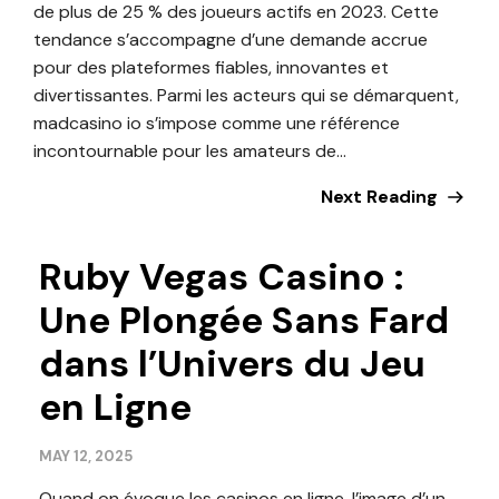
de plus de 25 % des joueurs actifs en 2023. Cette
tendance s’accompagne d’une demande accrue
pour des plateformes fiables, innovantes et
divertissantes. Parmi les acteurs qui se démarquent,
madcasino io s’impose comme une référence
incontournable pour les amateurs de...
Next Reading
Ruby Vegas Casino :
Une Plongée Sans Fard
dans l’Univers du Jeu
en Ligne
MAY 12, 2025
Quand on évoque les casinos en ligne, l’image d’un