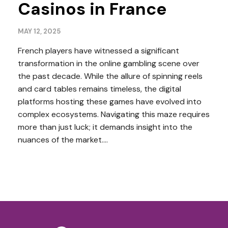
Casinos in France
MAY 12, 2025
French players have witnessed a significant
transformation in the online gambling scene over
the past decade. While the allure of spinning reels
and card tables remains timeless, the digital
platforms hosting these games have evolved into
complex ecosystems. Navigating this maze requires
more than just luck; it demands insight into the
nuances of the market....