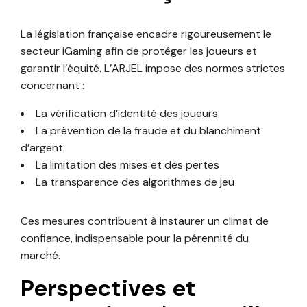
La législation française encadre rigoureusement le
secteur iGaming afin de protéger les joueurs et
garantir l’équité. L’ARJEL impose des normes strictes
concernant :
La vérification d’identité des joueurs
La prévention de la fraude et du blanchiment
d’argent
La limitation des mises et des pertes
La transparence des algorithmes de jeu
Ces mesures contribuent à instaurer un climat de
confiance, indispensable pour la pérennité du
marché.
Perspectives et