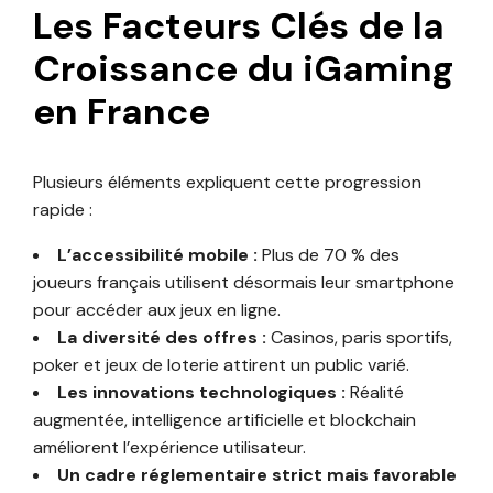
Les Facteurs Clés de la
Croissance du iGaming
en France
Plusieurs éléments expliquent cette progression
rapide :
L’accessibilité mobile :
Plus de 70 % des
joueurs français utilisent désormais leur smartphone
pour accéder aux jeux en ligne.
La diversité des offres :
Casinos, paris sportifs,
poker et jeux de loterie attirent un public varié.
Les innovations technologiques :
Réalité
augmentée, intelligence artificielle et blockchain
améliorent l’expérience utilisateur.
Un cadre réglementaire strict mais favorable