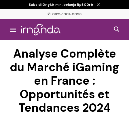
Subsidi Ongkir min. belanja Rp300rb
✆ 0821-1001-0096
Analyse Complète
du Marché iGaming
en France :
Opportunités et
Tendances 2024