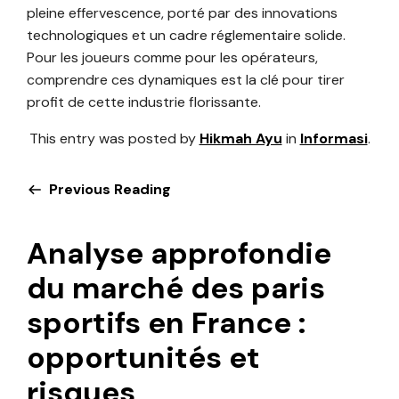
pleine effervescence, porté par des innovations
technologiques et un cadre réglementaire solide.
Pour les joueurs comme pour les opérateurs,
comprendre ces dynamiques est la clé pour tirer
profit de cette industrie florissante.
This entry was posted by
Hikmah Ayu
in
Informasi
.
Previous Reading
Analyse approfondie
du marché des paris
sportifs en France :
opportunités et
risques