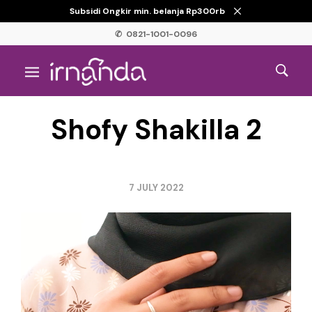
Subsidi Ongkir min. belanja Rp300rb
✆ 0821-1001-0096
Shofy Shakilla 2
7 JULY 2022
Video
Player