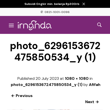
Subsidi Ongkir min. belanja Rp300rb
✆ 0821-1001-0096
photo_6296153672
475850534_y (1)
Published
20 July 2023
at
1080 × 1080
in
photo_6296153672475850534_y (1)
by
Afifah
← Previous
Next →