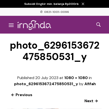
Subsidi Ongkir min. belanja Rp300rb
✆ 0821-1001-0096
photo_6296153672
475850531_y
Published
20 July 2023
at
1080 × 1080
in
photo_6296153672475850531_y
by
Afifah
← Previous
Next →