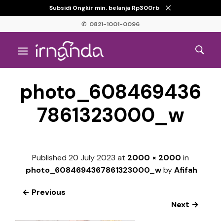
Subsidi Ongkir min. belanja Rp300rb
✆ 0821-1001-0096
photo_608469436
7861323000_w
Published
20 July 2023
at
2000 × 2000
in
photo_6084694367861323000_w
by
Afifah
← Previous
Next →