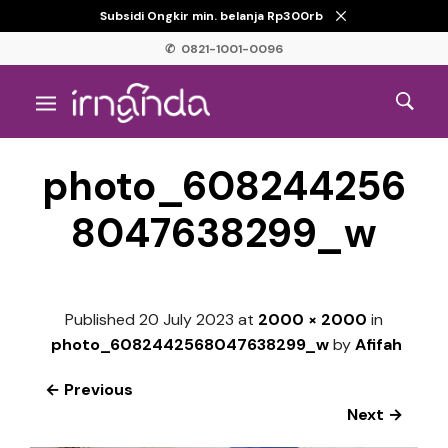
Subsidi Ongkir min. belanja Rp300rb
✆ 0821-1001-0096
photo_608244256
8047638299_w
Published
20 July 2023
at
2000 × 2000
in
photo_6082442568047638299_w
by
Afifah
← Previous
Next →