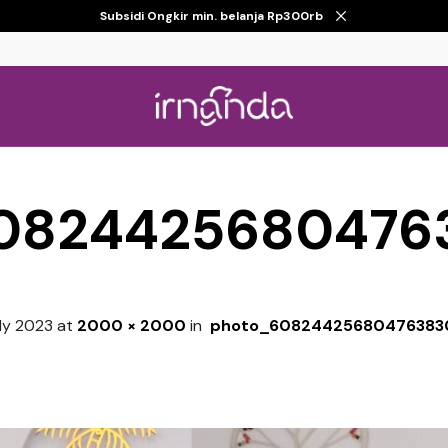
Subsidi Ongkir min. belanja Rp300rb
082442568047
ly 2023
at
2000 × 2000
in
photo_6082442568047638