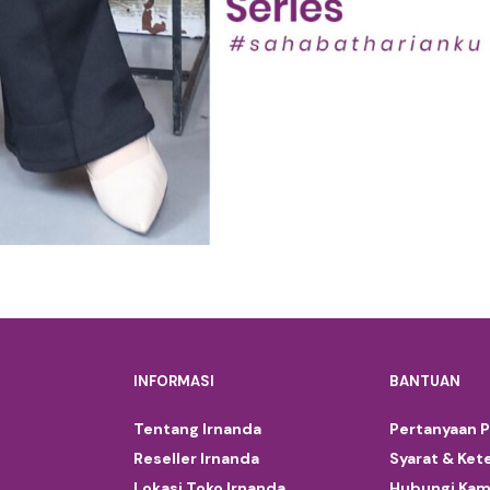
INFORMASI
BANTUAN
Tentang Irnanda
Pertanyaan 
Reseller Irnanda
Syarat & Ket
Lokasi Toko Irnanda
Hubungi Kam