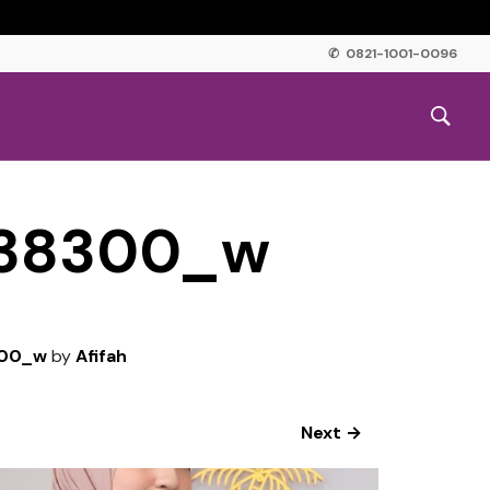
✆ 0821-1001-0096
638300_w
300_w
by
Afifah
Next →