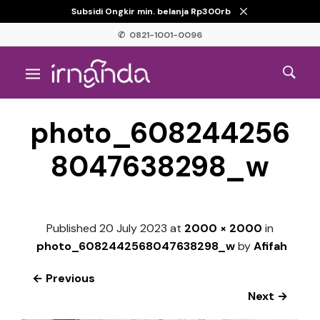
Subsidi Ongkir min. belanja Rp300rb
✆ 0821-1001-0096
photo_608244256
8047638298_w
Published
20 July 2023
at
2000 × 2000
in
photo_6082442568047638298_w
by
Afifah
← Previous
Next →