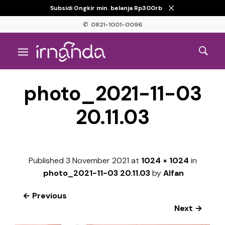
Subsidi Ongkir min. belanja Rp300rb
✆ 0821-1001-0096
photo_2021-11-03
20.11.03
Published
3 November 2021
at
1024 × 1024
in
photo_2021-11-03 20.11.03
by
Alfan
← Previous
Next →