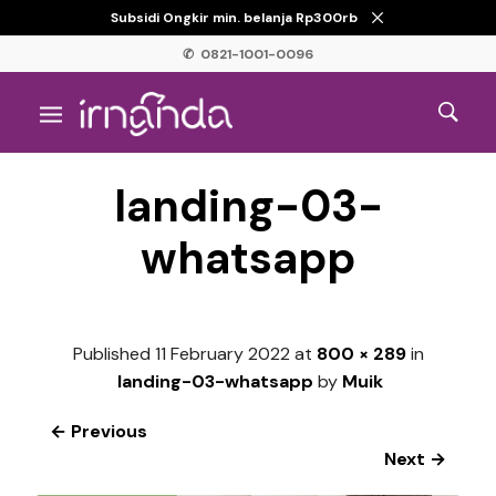
Subsidi Ongkir min. belanja Rp300rb
✆ 0821-1001-0096
landing-03-
whatsapp
Published
11 February 2022
at
800 × 289
in
landing-03-whatsapp
by
Muik
← Previous
Next →