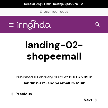
Subsidi Ongkir min. belanja Rp300rb
✆ 0821-1001-0096
landing-02-
shopeemall
Published
11 February 2022
at
800 × 289
in
landing-02-shopeemall
by
Muik
← Previous
Next →