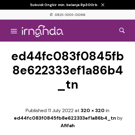
Subsidi Ongkir min. belanja Rp300rb
✆ 0821-1001-0096
ed44fc083f0845fb
8e622333ef1a86b4
_tn
Published
11 July 2022
at
320 × 320
in
ed44fc083f0845fb8e622333ef1a86b4_tn
by
Afifah