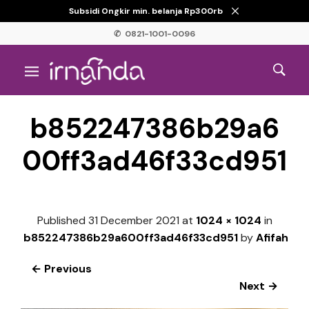
Subsidi Ongkir min. belanja Rp300rb
✆ 0821-1001-0096
b852247386b29a6
00ff3ad46f33cd951
Published
31 December 2021
at
1024 × 1024
in
b852247386b29a600ff3ad46f33cd951
by
Afifah
← Previous
Next →