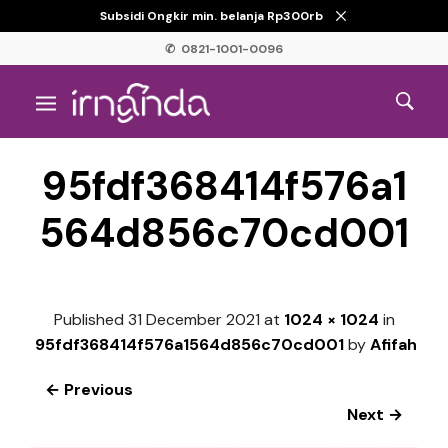
Subsidi Ongkir min. belanja Rp300rb
✆ 0821-1001-0096
95fdf368414f576a1
564d856c70cd001
Published
31 December 2021
at
1024 × 1024
in
95fdf368414f576a1564d856c70cd001
by
Afifah
← Previous
Next →