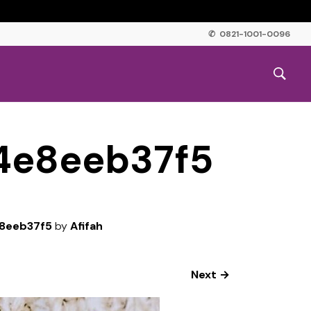
✆ 0821-1001-0096
4e8eeb37f5
8eeb37f5
by
Afifah
Next →