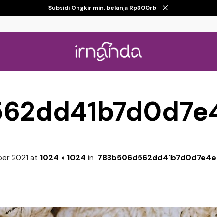
Subsidi Ongkir min. belanja Rp300rb
62dd41b7d0d7e
ber 2021
at
1024 × 1024
in
783b506d562dd41b7d0d7e4e