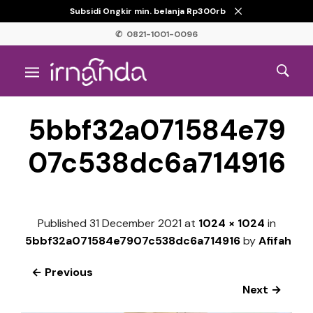
Subsidi Ongkir min. belanja Rp300rb
✆ 0821-1001-0096
5bbf32a071584e79
07c538dc6a714916
Published
31 December 2021
at
1024 × 1024
in
5bbf32a071584e7907c538dc6a714916
by
Afifah
← Previous
Next →