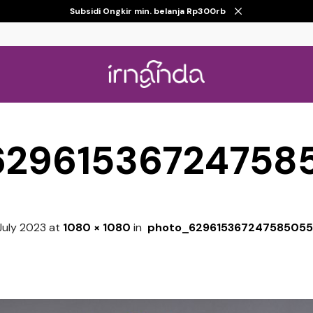
Subsidi Ongkir min. belanja Rp300rb
62961536724758
July 2023
at
1080 × 1080
in
photo_62961536724758505