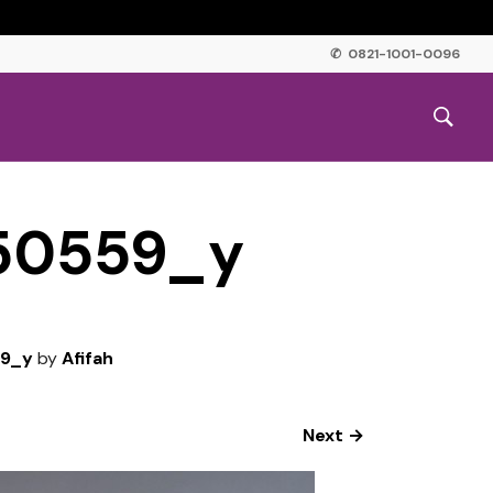
✆ 0821-1001-0096
50559_y
59_y
by
Afifah
Next →