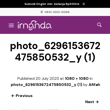
Subsidi Ongkir min. belanja Rp300rb
✆ 0821-1001-0096
photo_6296153672
475850532_y (1)
Published
20 July 2023
at
1080 × 1080
in
photo_6296153672475850532_y (1)
by
Afifah
← Previous
Next →