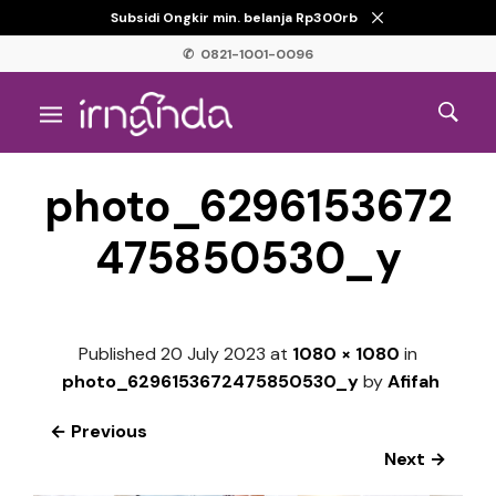
Subsidi Ongkir min. belanja Rp300rb
✆ 0821-1001-0096
photo_6296153672
475850530_y
Published
20 July 2023
at
1080 × 1080
in
photo_6296153672475850530_y
by
Afifah
← Previous
Next →