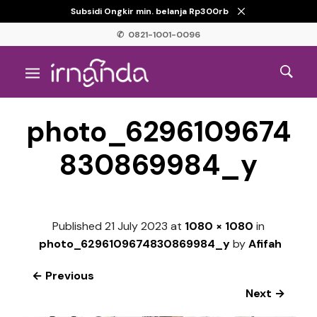
Subsidi Ongkir min. belanja Rp300rb
✆ 0821-1001-0096
photo_6296109674
830869984_y
Published
21 July 2023
at
1080 × 1080
in
photo_6296109674830869984_y
by
Afifah
← Previous
Next →