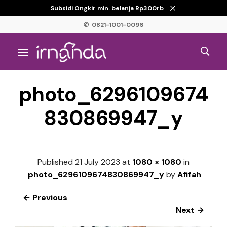
Subsidi Ongkir min. belanja Rp300rb
✆ 0821-1001-0096
photo_6296109674
830869947_y
Published
21 July 2023
at
1080 × 1080
in
photo_6296109674830869947_y
by
Afifah
← Previous
Next →