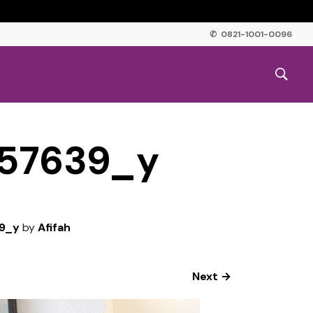
✆ 0821-1001-0096
57639_y
9_y
by
Afifah
Next →