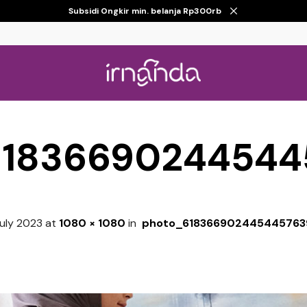
Subsidi Ongkir min. belanja Rp300rb
61836690244544
July 2023
at
1080 × 1080
in
photo_618366902445445763