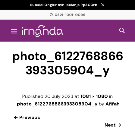
Subsidi Ongkir min. belanja Rp300rb
✆ 0821-1001-0096
photo_6122768866
393305904_y
Published
20 July 2023
at
1081 × 1080
in
photo_6122768866393305904_y
by
Afifah
← Previous
Next →