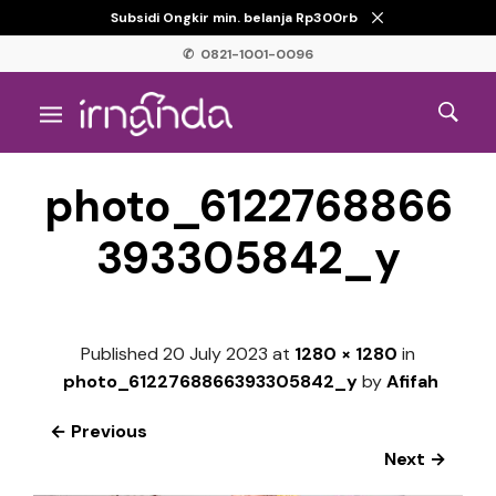
Subsidi Ongkir min. belanja Rp300rb
✆ 0821-1001-0096
photo_6122768866
393305842_y
Published
20 July 2023
at
1280 × 1280
in
photo_6122768866393305842_y
by
Afifah
← Previous
Next →