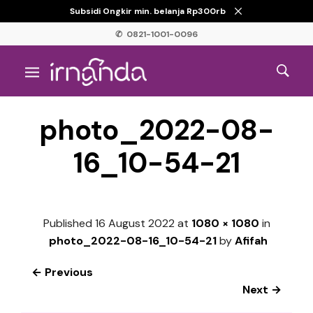
Subsidi Ongkir min. belanja Rp300rb
✆ 0821-1001-0096
photo_2022-08-
16_10-54-21
Published
16 August 2022
at
1080 × 1080
in
photo_2022-08-16_10-54-21
by
Afifah
← Previous
Next →