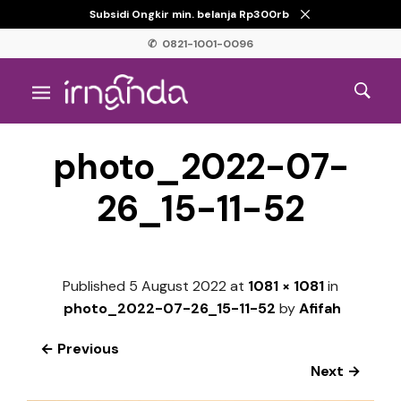
Subsidi Ongkir min. belanja Rp300rb
✆ 0821-1001-0096
photo_2022-07-
26_15-11-52
Published
5 August 2022
at
1081 × 1081
in
photo_2022-07-26_15-11-52
by
Afifah
← Previous
Next →