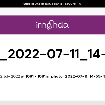
Subsidi Ongkir min. belanja Rp300rb
_2022-07-11_14
12 July 2022
at
1081 × 1081
in
photo_2022-07-11_14-55-4