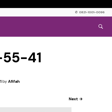
✆ 0821-1001-0096
-55-41
1
by
Afifah
Next →