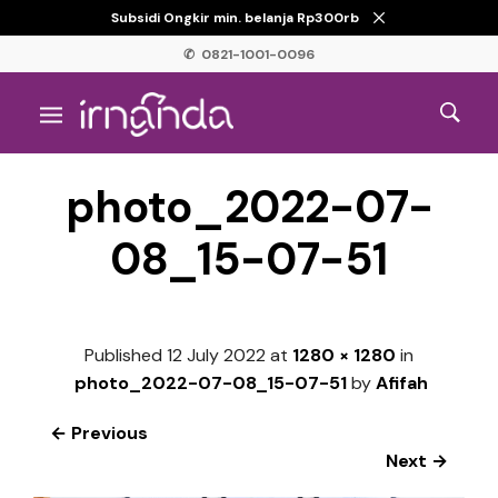
Subsidi Ongkir min. belanja Rp300rb
✆ 0821-1001-0096
photo_2022-07-
08_15-07-51
Published
12 July 2022
at
1280 × 1280
in
photo_2022-07-08_15-07-51
by
Afifah
← Previous
Next →