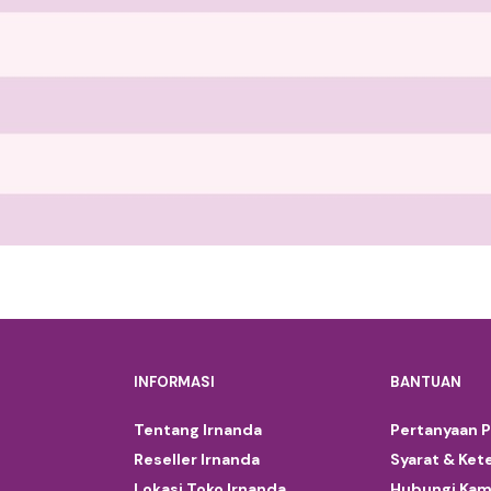
INFORMASI
BANTUAN
Tentang Irnanda
Pertanyaan 
Reseller Irnanda
Syarat & Ket
Lokasi Toko Irnanda
Hubungi Kam