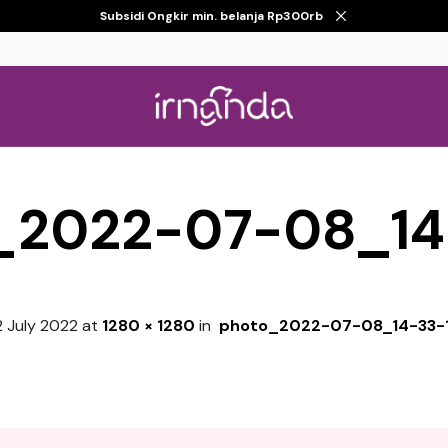
Subsidi Ongkir min. belanja Rp300rb
_2022-07-08_14
2 July 2022
at
1280 × 1280
in
photo_2022-07-08_14-33-