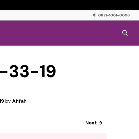
✆ 0821-1001-0096
-33-19
19
by
Afifah
Next →