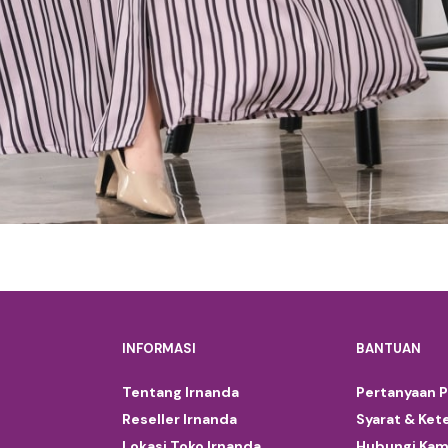
INFORMASI
BANTUAN
Tentang Irnanda
Pertanyaan 
Reseller Irnanda
Syarat & Ket
Lokasi Toko Irnanda
Hubungi Kam