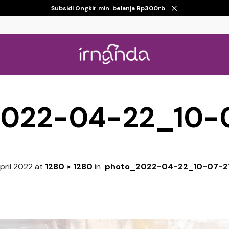
Subsidi Ongkir min. belanja Rp300rb
022-04-22_10-0
pril 2022
at
1280 × 1280
in
photo_2022-04-22_10-07-27