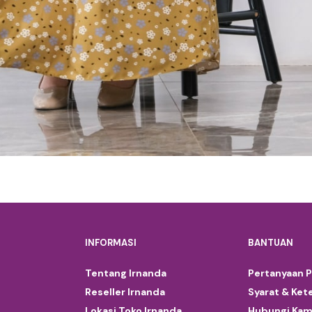
INFORMASI
BANTUAN
Tentang Irnanda
Pertanyaan 
Reseller Irnanda
Syarat & Ket
Lokasi Toko Irnanda
Hubungi Kam