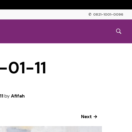
✆ 0821-1001-0096
-01-11
11
by
Afifah
Next →