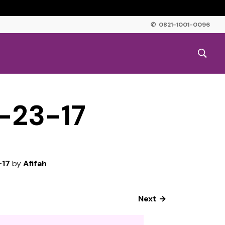
✆ 0821-1001-0096
-23-17
-17
by
Afifah
Next →