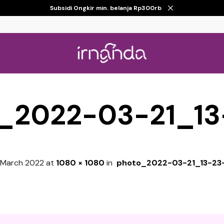
Subsidi Ongkir min. belanja Rp300rb
_2022-03-21_13
 March 2022
at
1080 × 1080
in
photo_2022-03-21_13-23