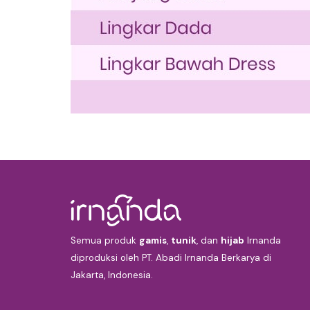
Semua produk
gamis
,
tunik
, dan
hijab
Irnanda
diproduksi oleh PT. Abadi Irnanda Berkarya di
Jakarta, Indonesia.