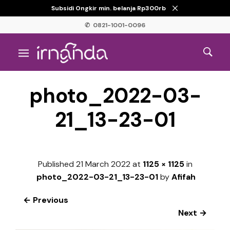
Subsidi Ongkir min. belanja Rp300rb
✆ 0821-1001-0096
photo_2022-03-
21_13-23-01
Published
21 March 2022
at
1125 × 1125
in
photo_2022-03-21_13-23-01
by
Afifah
← Previous
Next →