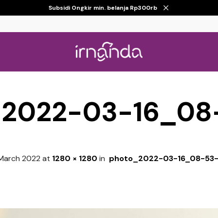
Subsidi Ongkir min. belanja Rp300rb
_2022-03-16_08
 March 2022
at
1280 × 1280
in
photo_2022-03-16_08-53