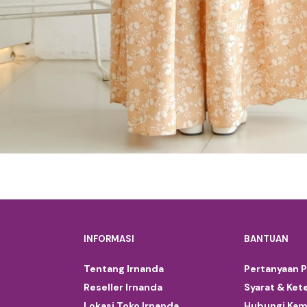
INFORMASI
BANTUAN
Tentang Irnanda
Pertanyaan 
Reseller Irnanda
Syarat & Ket
Lokasi Toko Irnanda
Hubungi Kam