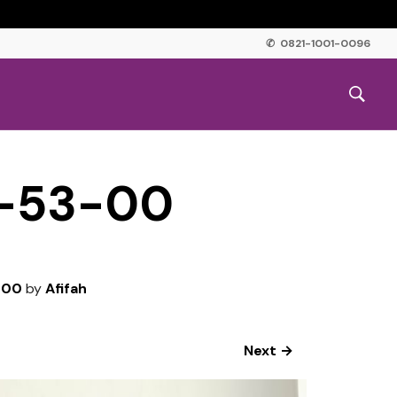
✆ 0821-1001-0096
-53-00
-00
by
Afifah
Next →