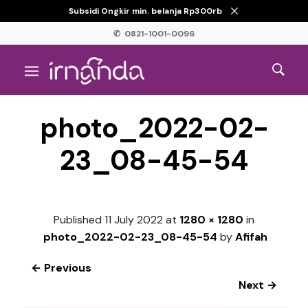
Subsidi Ongkir min. belanja Rp300rb
✆ 0821-1001-0096
photo_2022-02-
23_08-45-54
Published
11 July 2022
at
1280 × 1280
in
photo_2022-02-23_08-45-54
by
Afifah
← Previous
Next →