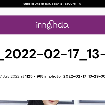
Subsidi Ongkir min. belanja Rp300rb
_2022-02-17_13
7 July 2022
at
1125 × 968
in
photo_2022-02-17_13-29-3