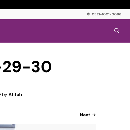
✆ 0821-1001-0096
-29-30
0
by
Afifah
Next →