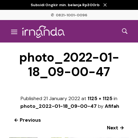
Subsidi Ongkir min. belanja Rp300rb
✆ 0821-1001-0096
photo_2022-01-
18_09-00-47
Published
21 January 2022
at
1125 × 1125
in
photo_2022-01-18_09-00-47
by
Afifah
← Previous
Next →