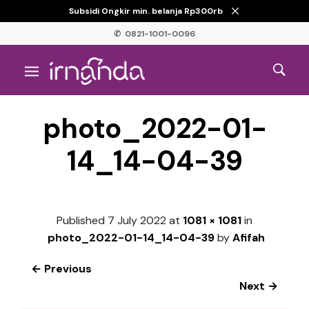
Subsidi Ongkir min. belanja Rp300rb
✆ 0821-1001-0096
photo_2022-01-
14_14-04-39
Published
7 July 2022
at
1081 × 1081
in
photo_2022-01-14_14-04-39
by
Afifah
← Previous
Next →