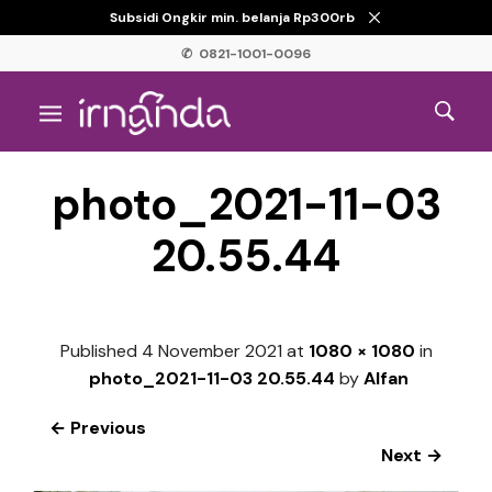
Subsidi Ongkir min. belanja Rp300rb
✆ 0821-1001-0096
photo_2021-11-03
20.55.44
Published
4 November 2021
at
1080 × 1080
in
photo_2021-11-03 20.55.44
by
Alfan
← Previous
Next →