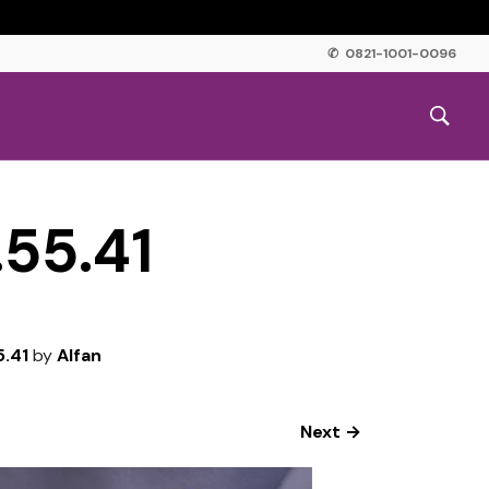
✆ 0821-1001-0096
55.41
.41
by
Alfan
Next →